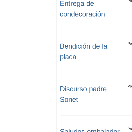
Po
Entrega de
condecoración
Po
Bendición de la
placa
Po
Discurso padre
Sonet
Po
Saludos embajador