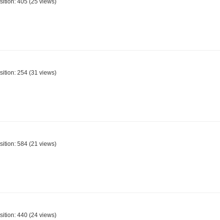
sition:
405
(
25
views)
sition:
254
(
31
views)
sition:
584
(
21
views)
sition:
440
(
24
views)