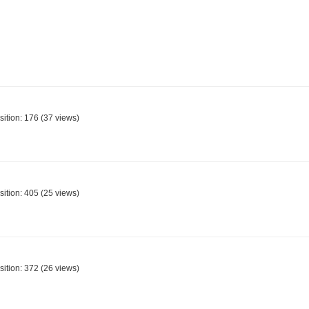
sition:
176
(
37
views)
sition:
405
(
25
views)
sition:
372
(
26
views)