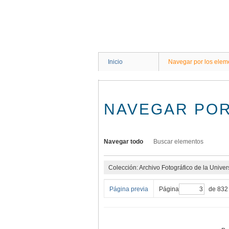
Saltar
al
contenido
principal
Inicio
Navegar por los elem
NAVEGAR POR
Navegar todo
Buscar elementos
Colección: Archivo Fotográfico de la Unive
Página previa
Página
de 832