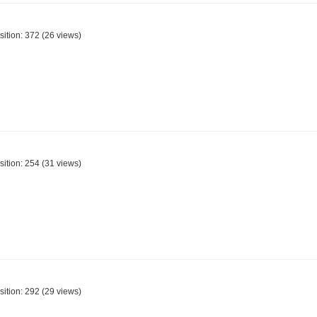
sition:
372
(
26
views)
sition:
254
(
31
views)
sition:
292
(
29
views)