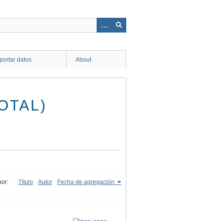
ortar datos
About
OTAL)
or:
Título
Autor
Fecha de agregación