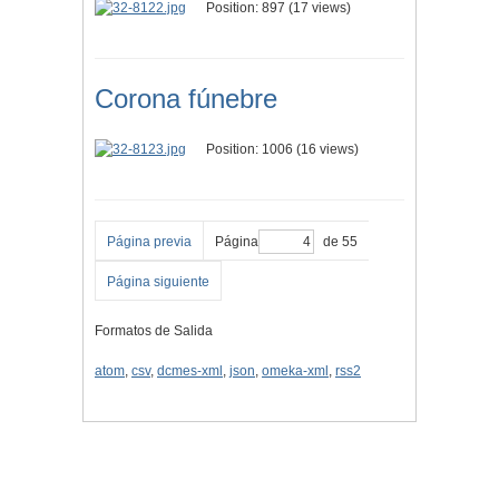
Position:
897
(
17
views)
Corona fúnebre
Position:
1006
(
16
views)
Página previa
Página
de 55
Página siguiente
Formatos de Salida
atom
,
csv
,
dcmes-xml
,
json
,
omeka-xml
,
rss2