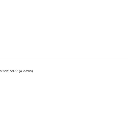
sition:
5977
(
4
views)