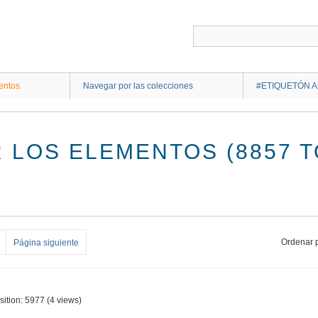
entos
Navegar por las colecciones
#ETIQUETÓN Ap
 LOS ELEMENTOS (8857 T
Ordenar p
Página siguiente
sition:
5977
(
4
views)