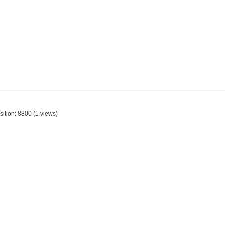
sition:
8800
(
1
views)