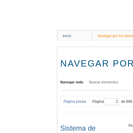
Saltar
al
contenido
principal
Inicio
Navegar por los elem
NAVEGAR POR
Navegar todo
Buscar elementos
Página previa
Página
de 886
Po
Sistema de