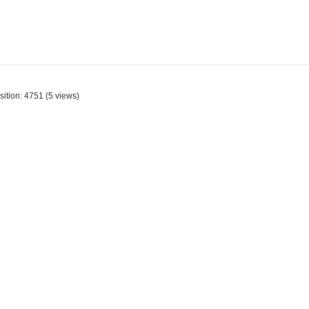
sition:
4751
(
5
views)