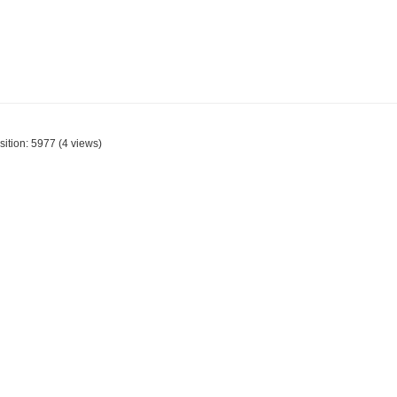
sition:
5977
(
4
views)