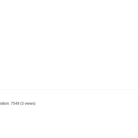
sition:
7549
(
3
views)