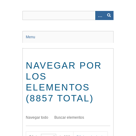
Saltar
al
contenido
principal
Menu
NAVEGAR POR
LOS
ELEMENTOS
(8857 TOTAL)
Navegar todo
Buscar elementos