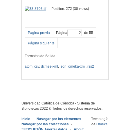
Position:
272
(
30
views)
Página previa
Página
de 55
Página siguiente
Formatos de Salida
atom
,
csv
,
dcmes-xml
,
json
,
omeka-xml
,
rss2
Universidad Católica de Córdoba - Sistema de
Bibliotecas 2022 © Todos los derechos reservados.
Inicio
Navegar por los elementos
Tecnología
Navegar por las colecciones
de
Omeka
.
#ETIQUETÓN Aportar datos
About