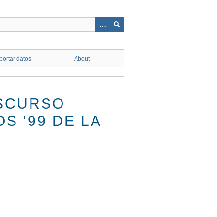
ortar datos
About
ISCURSO
S '99 DE LA