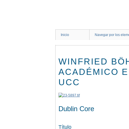
Saltar
al
contenido
principal
Inicio
Navegar por los elem
WINFRIED BÖ
ACADÉMICO E
UCC
Dublin Core
Título