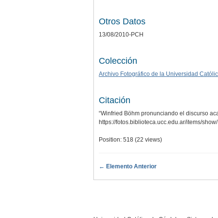
Otros Datos
13/08/2010-PCH
Colección
Archivo Fotográfico de la Universidad Catól
Citación
“Winfried Böhm pronunciando el discurso aca
https://fotos.biblioteca.ucc.edu.ar/items/sho
Position:
518
(
22
views)
← Elemento Anterior