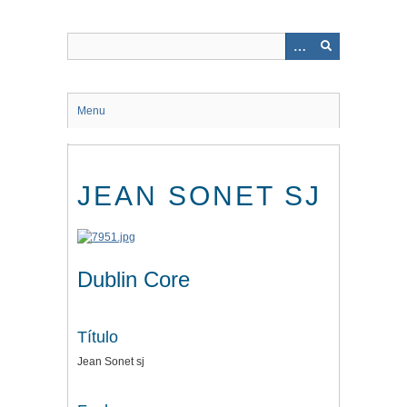
Saltar
al
contenido
principal
Menu
JEAN SONET SJ
Dublin Core
Título
Jean Sonet sj