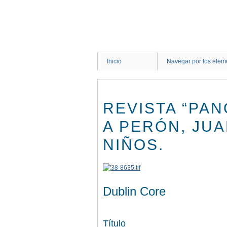
Saltar
al
contenido
principal
Inicio
Navegar por los elem
REVISTA “PAN
A PERÓN, JU
NIÑOS.
Dublin Core
Título