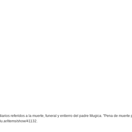
diarios referidos a la muerte, funeral y entierro del padre Mugica. "Pena de muerte 
.edu.ar/items/show/41132
.