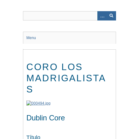
Saltar
al
contenido
principal
Menu
CORO LOS
MADRIGALISTA
S
Dublin Core
Título