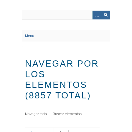
Saltar
al
contenido
principal
Menu
NAVEGAR POR
LOS
ELEMENTOS
(8857 TOTAL)
Navegar todo
Buscar elementos