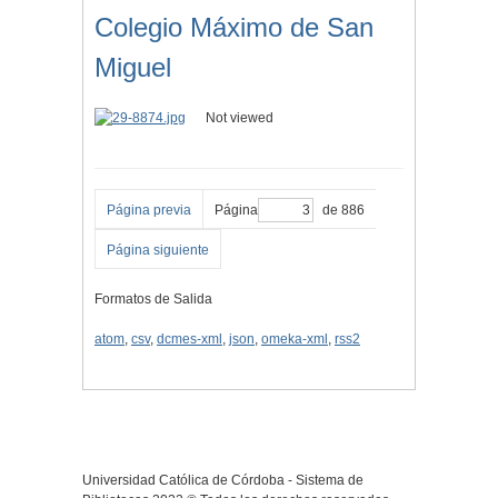
Colegio Máximo de San
Miguel
Not viewed
Página previa
Página
de 886
Página siguiente
Formatos de Salida
atom
,
csv
,
dcmes-xml
,
json
,
omeka-xml
,
rss2
Universidad Católica de Córdoba - Sistema de