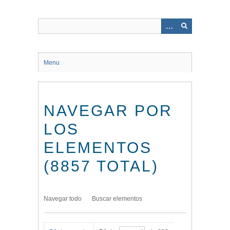
Saltar
al
contenido
principal
Menu
NAVEGAR POR
LOS
ELEMENTOS
(8857 TOTAL)
Navegar todo
Buscar elementos