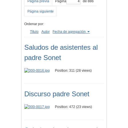
Página previa
Página
de 886
Página siguiente
Ordenar por:
Título
Autor
Fecha de agregación
Saludos de asistentes al
padre Sonet
Position:
311
(
28
views)
Discurso padre Sonet
Position:
472
(
23
views)