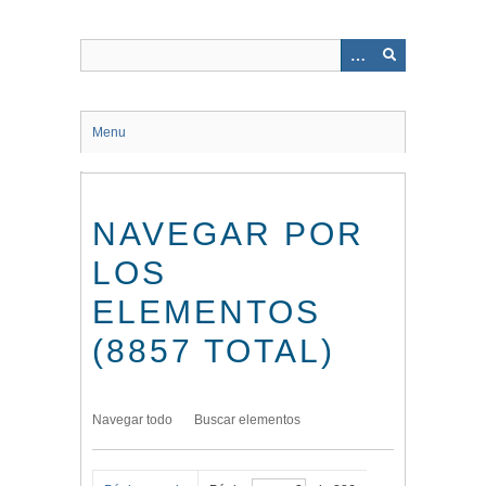
Saltar
al
contenido
principal
Menu
NAVEGAR POR
LOS
ELEMENTOS
(8857 TOTAL)
Navegar todo
Buscar elementos