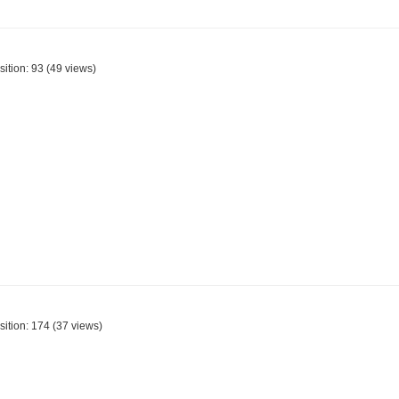
sition:
93
(
49
views)
sition:
174
(
37
views)