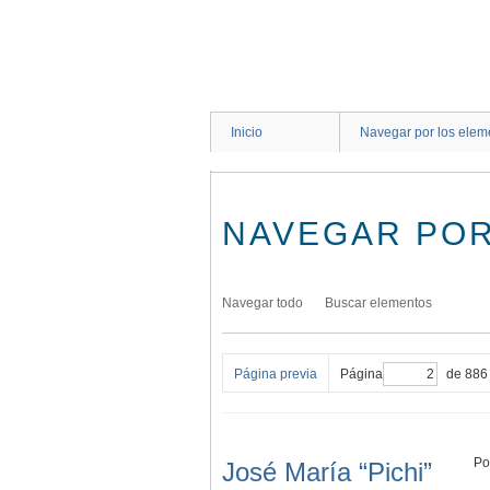
Saltar
al
contenido
principal
Inicio
Navegar por los elem
NAVEGAR POR
Navegar todo
Buscar elementos
Página previa
Página
de 886
Po
José María “Pichi”