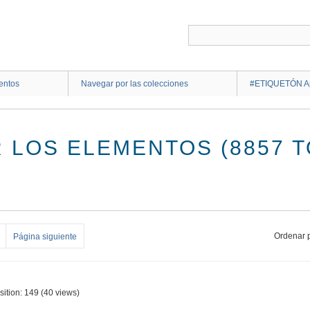
entos
Navegar por las colecciones
#ETIQUETÓN Ap
 LOS ELEMENTOS (8857 T
Ordenar p
Página siguiente
sition:
149
(
40
views)