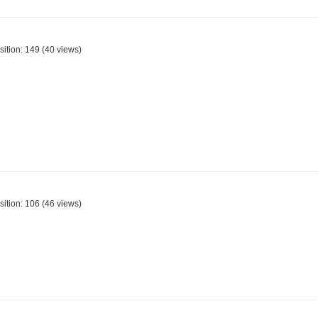
sition:
149
(
40
views)
sition:
106
(
46
views)