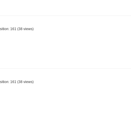
sition:
161
(
38
views)
sition:
161
(
38
views)