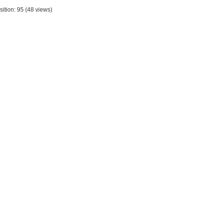
sition:
95
(
48
views)