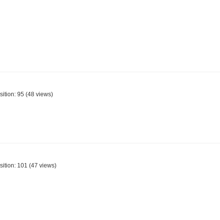
sition:
95
(
48
views)
sition:
101
(
47
views)