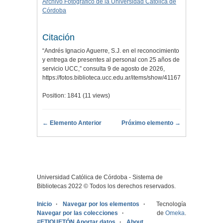
Archivo Fotográfico de la Universidad Católica de
Córdoba
Citación
“Andrés Ignacio Aguerre, S.J. en el reconocimiento
y entrega de presentes al personal con 25 años de
servicio UCC,” consulta 9 de agosto de 2026,
https://fotos.biblioteca.ucc.edu.ar/items/show/41167
.
Position:
1841
(
11
views)
← Elemento Anterior
Próximo elemento →
Universidad Católica de Córdoba - Sistema de
Bibliotecas 2022 © Todos los derechos reservados.
Inicio
Navegar por los elementos
Tecnología
Navegar por las colecciones
de
Omeka
.
#ETIQUETÓN Aportar datos
About