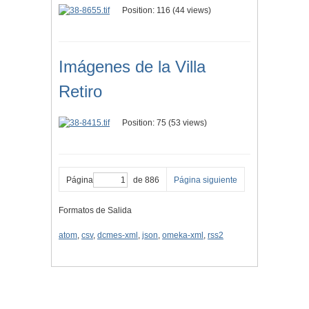
Position:
116
(
44
views)
Imágenes de la Villa
Retiro
Position:
75
(
53
views)
Página
de 886
Página siguiente
Formatos de Salida
atom
,
csv
,
dcmes-xml
,
json
,
omeka-xml
,
rss2