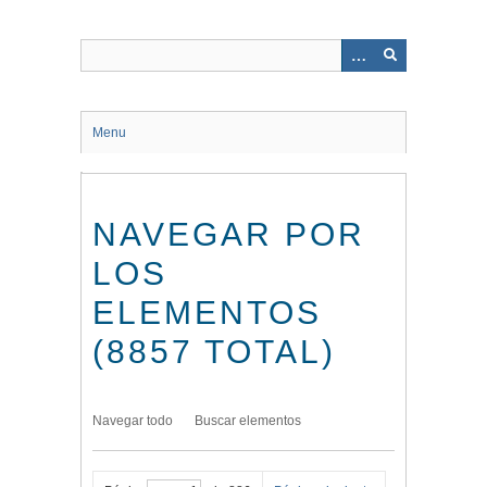
Saltar
al
contenido
principal
Menu
NAVEGAR POR
LOS
ELEMENTOS
(8857 TOTAL)
Navegar todo
Buscar elementos